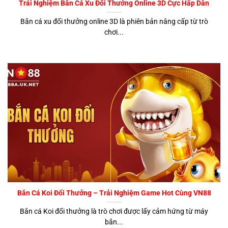
Trải Nghiệm Bắn Cá Xu Đổi Thưởng Online 3D Cực Hấp Dẫn
Bắn cá xu đổi thưởng online 3D là phiên bản nâng cấp từ trò
chơi...
Bắn Cá Koi Đổi Thưởng – Trải Nghiệm Game Hot Cùng VN88
Bắn cá Koi đổi thưởng là trò chơi được lấy cảm hứng từ máy
bắn...