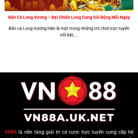
Bắn Cá Long Vương – Đại Chiến Long Cung Sôi Động Mỗi Ngày
Bắn cá Long Vương hiện là một trong những trò chơi trực tuyến
nổi bật,...
VN88
là nền tảng giải trí cá cược trực tuyến cung cấp hệ