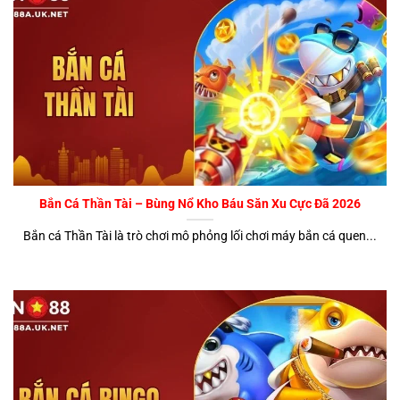
Bắn Cá Thần Tài – Bùng Nổ Kho Báu Săn Xu Cực Đã 2026
Bắn cá Thần Tài là trò chơi mô phỏng lối chơi máy bắn cá quen...