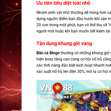
Ưu tiên tiêu diệt loài nhỏ
Nhóm sinh vật nhỏ thường dễ trúng hơn và g
dựng nguồn điểm ban đầu trước khi săn mục
20 con trong một phút, bạn có thể thu về 
người mới hoặc khi bạn muốn tiết kiệm tà
Tận dụng khung giờ vàng
Bắn cá Bingo
thường có những khung giờ và
hiện boss tăng cao cùng cơ hội nổ hũ cũng
các tính năng đặc biệt kích hoạt nhanh hơ
xác suất nổ hũ lên đến 30%, mở ra cơ hội 