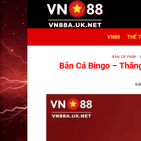
Bỏ
qua
nội
dung
VN88
THỂ 
BẮN CÁ VN88 -
Bắn Cá Bingo – Thăn
ĐĂ