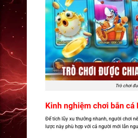
Trò chơi đư
Kinh nghiệm chơi bắn cá
Để tích lũy xu thưởng nhanh, người chơi n
lược này phù hợp với cả người mới lẫn ngư