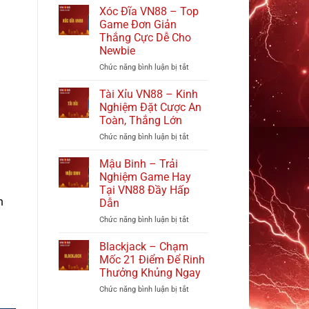
Dách
Mẹo
Xóc Đĩa VN88 – Top
VN88:
Quét
Game Đơn Giản
Top
Sạch
Thắng Cực Dễ Cho
Game
Mọi
Newbie
Bài
Ván
Đổi
Chức năng bình luận bị tắt
Bài
ở
Thưởng
Xóc
Cực
Đĩa
Tài Xỉu VN88 – Kinh
Đơn
VN88
Nghiệm Đặt Cược An
Giản
–
Toàn, Thắng Lớn
Top
Chức năng bình luận bị tắt
ở
Game
Tài
Đơn
Xỉu
Giản
Mậu Binh – Trải
VN88
Thắng
Nghiệm Game Hay
–
Cực
Tại VN88 Đầy Hấp
Kinh
Dễ
n
Dẫn
Nghiệm
Cho
Đặt
Chức năng bình luận bị tắt
Newbie
ở
Cược
Mậu
An
Binh
Blackjack – Chạm
Toàn,
–
Mốc 21 Điểm Để Rinh
Thắng
Trải
Thưởng Khủng Ngay
Lớn
Nghiệm
Chức năng bình luận bị tắt
ở
Game
Blackjack
Hay