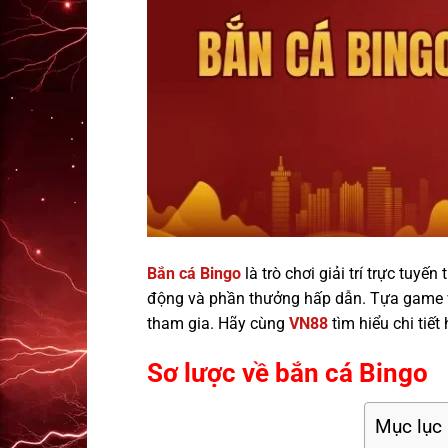
Bắn cá Bingo
là trò chơi giải trí trực tuyế
động và phần thưởng hấp dẫn. Tựa game v
tham gia. Hãy cùng
VN88
tìm hiểu chi tiết
Sơ lược về bắn cá Bingo
Mục lục