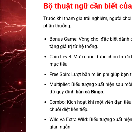
Bộ thuật ngữ cần biết củ
Trước khi tham gia trải nghiệm, người chơ
phần thưởng:
Bonus Game: Vòng chơi đặc biệt dành c
tặng giá trị từ hệ thống.
Coin Level: Mức cược được chọn trước k
mục tiêu.
Free Spin: Lượt bắn miễn phí giúp bạn 
Multiplier: Biểu tượng xuất hiện sau m
độ quy định
bắn cá Bingo
.
Combo: Kích hoạt khi một viên đạn tiêu
chuỗi diệt liên tiếp.
Wild và Extra Wild: Biểu tượng xuất hiện
gian ngắn.