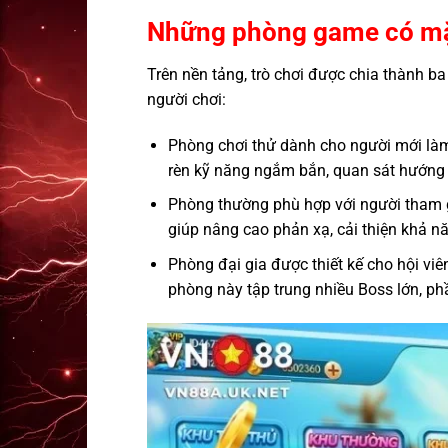
Những phòng game có mặt
Trên nền tảng, trò chơi được chia thành 
người chơi:
Phòng chơi thử dành cho người mới làm 
rèn kỹ năng ngắm bắn, quan sát hướng 
Phòng thường phù hợp với người tham g
giúp nâng cao phản xạ, cải thiện khả nă
Phòng đại gia được thiết kế cho hội vi
phòng này tập trung nhiều Boss lớn, ph