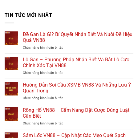
TIN TỨC MỚI NHẤT
Đề Gan Là Gì? Bí Quyết Nhận Biết Và Nuôi Đề Hiệu
Quả VN88
Chức năng bình luận bị tắt
ở
Đề
Gan
Lô Gan – Phương Pháp Nhận Biết Và Bắt Lô Cực
Là
Chính Xác Tại VN88
Gì?
Chức năng bình luận bị tắt
ở
Bí
Lô
Quyết
Gan
Hướng Dẫn Soi Cầu XSMB VN88 Và Những Lưu Ý
Nhận
–
Biết
Quan Trọng
Phương
Và
Chức năng bình luận bị tắt
ở
Pháp
Nuôi
Hướng
Nhận
Đề
Dẫn
Rồng Hổ VN88 – Cẩm Nang Đặt Cược Đúng Luật
Biết
Hiệu
Soi
Và
Cần Biết
Quả
Cầu
Bắt
VN88
Chức năng bình luận bị tắt
ở
XSMB
Lô
Rồng
VN88
Cực
Hổ
Sâm Lốc VN88 – Cập Nhật Các Mẹo Quét Sạch
Và
Chính