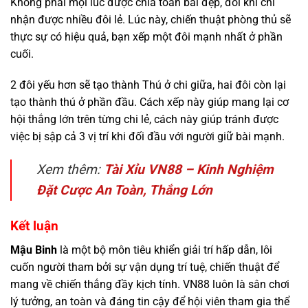
Không phải mọi lúc được chia toàn bài đẹp, đôi khi chỉ
nhận được nhiều đôi lẻ. Lúc này, chiến thuật phòng thủ sẽ
thực sự có hiệu quả, bạn xếp một đôi mạnh nhất ở phần
cuối.
2 đôi yếu hơn sẽ tạo thành Thú ở chi giữa, hai đôi còn lại
tạo thành thú ở phần đầu. Cách xếp này giúp mang lại cơ
hội thắng lớn trên từng chi lẻ, cách này giúp tránh được
việc bị sập cả 3 vị trí khi đối đầu với người giữ bài mạnh.
Xem thêm:
Tài Xỉu VN88 – Kinh Nghiệm
Đặt Cược An Toàn, Thắng Lớn
Kết luận
Mậu Binh
là một bộ môn tiêu khiển giải trí hấp dẫn, lôi
cuốn người tham bởi sự vận dụng trí tuệ, chiến thuật để
mang về chiến thắng đầy kịch tính. VN88 luôn là sân chơi
lý tưởng, an toàn và đáng tin cậy để hội viên tham gia thể