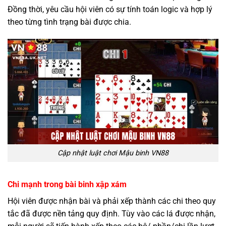
Đồng thời, yêu cầu hội viên có sự tính toán logic và hợp lý
theo từng tình trạng bài được chia.
Cập nhật luật chơi Mậu binh VN88
Chi mạnh trong bài binh xập xám
Hội viên được nhận bài và phải xếp thành các chi theo quy
tắc đã được nền tảng quy định. Tùy vào các lá được nhận,