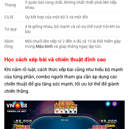
5 quân bài cùng chất, không nhất thiết phải liên tiếp
Thùng
nhau
Cù lũ
Sự kết hợp của một bộ 3 và một đôi
4 lá giống nhau, bộ mạnh và có ưu thế vượt trội khi so
Tứ quý
bài
Sảnh
Mội chuỗi liên tiếp từ 2 đến A đủ cả 13 lá.Rất hiếm gặp
rồng
trong
Mậu binh
và giúp thắng ngay lập tức.
Học cách xếp bài và chiến thuật đỉnh cao
Khi nắm rõ luật, cách thức xếp bài cũng như hiểu bộ mạnh
của từng phần, combo người tham gia cần áp dụng các
chiến thuật để gia tăng sức mạnh, tối ưu lợi thế để giành
chiến thắng.