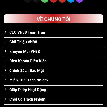
VỀ CHÚNG TÔI
CEO VN88 Tuấn Trần
Giới Thiệu VN88
Khuyến Mãi VN88
Điều Khoản Điều Kiện
Chính Sách Bảo Mật
Miễn Trừ Trách Nhiệm
Giấp Phép Hoạt Động
Chơi Có Trách Nhiệm