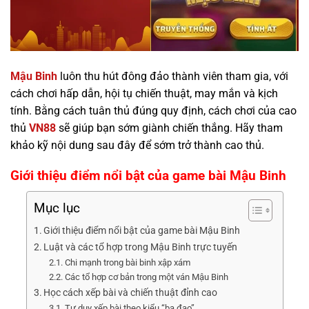
Mậu Binh
luôn thu hút đông đảo thành viên tham gia, với
cách chơi hấp dẫn, hội tụ chiến thuật, may mắn và kịch
tính. Bằng cách tuân thủ đúng quy định, cách chơi của cao
thủ
VN88
sẽ giúp bạn sớm giành chiến thắng. Hãy tham
khảo kỹ nội dung sau đây để sớm trở thành cao thủ.
Giới thiệu điểm nổi bật của game bài Mậu Binh
Mục lục
Giới thiệu điểm nổi bật của game bài Mậu Binh
Luật và các tổ hợp trong Mậu Binh trực tuyến
Chi mạnh trong bài binh xập xám
Các tổ hợp cơ bản trong một ván Mậu Binh
Học cách xếp bài và chiến thuật đỉnh cao
Tư duy xếp bài theo kiểu “ba đao”