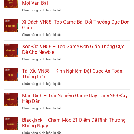
VN88
Những
Mọi Ván Bài
Xác
–
Lưu
Tại
Chức năng bình luận bị tắt
ở
Cẩm
Ý
VN88
Sâm
Nang
Quan
Lốc
Xì Dách VN88: Top Game Bài Đổi Thưởng Cực Đơn
Đặt
Trọng
VN88
Cược
Giản
–
Đúng
Chức năng bình luận bị tắt
ở
Cập
Luật
Xì
Nhật
Cần
Dách
Xóc Đĩa VN88 – Top Game Đơn Giản Thắng Cực
Các
Biết
VN88:
Mẹo
Dễ Cho Newbie
Top
Quét
Chức năng bình luận bị tắt
ở
Game
Sạch
Xóc
Bài
Mọi
Đĩa
Tài Xỉu VN88 – Kinh Nghiệm Đặt Cược An Toàn,
Đổi
Ván
VN88
Thưởng
Thắng Lớn
Bài
–
Cực
Chức năng bình luận bị tắt
ở
Top
Đơn
Tài
Game
Giản
Xỉu
Mậu Binh – Trải Nghiệm Game Hay Tại VN88 Đầy
Đơn
VN88
Giản
Hấp Dẫn
–
Thắng
Chức năng bình luận bị tắt
ở
Kinh
Cực
Mậu
Nghiệm
Dễ
Binh
Blackjack – Chạm Mốc 21 Điểm Để Rinh Thưởng
Đặt
Cho
–
Cược
Khủng Ngay
Newbie
Trải
An
Chức năng bình luận bị tắt
ở
Nghiệm