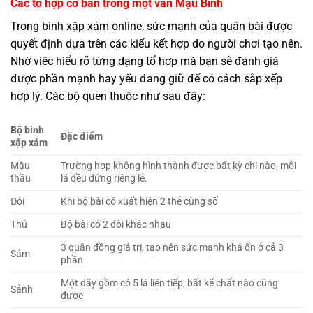
Các tổ hợp cơ bản trong một ván Mậu Binh
Trong binh xập xám online, sức mạnh của quân bài được
quyết định dựa trên các kiểu kết hợp do người chơi tạo nên.
Nhờ việc hiểu rõ từng dạng tổ hợp mà bạn sẽ đánh giá
được phần mạnh hay yếu đang giữ để có cách sắp xếp
hợp lý. Các bộ quen thuộc như sau đây:
Bộ binh
Đặc điểm
xập xám
Mậu
Trường hợp không hình thành được bất kỳ chi nào, mỗi
thầu
lá đều đứng riêng lẻ.
Đôi
Khi bộ bài có xuất hiện 2 thẻ cùng số
Thú
Bộ bài có 2 đôi khác nhau
3 quân đồng giá trị, tạo nên sức mạnh khá ổn ở cả 3
Sám
phần
Một dãy gồm có 5 lá liên tiếp, bất kể chất nào cũng
Sảnh
được