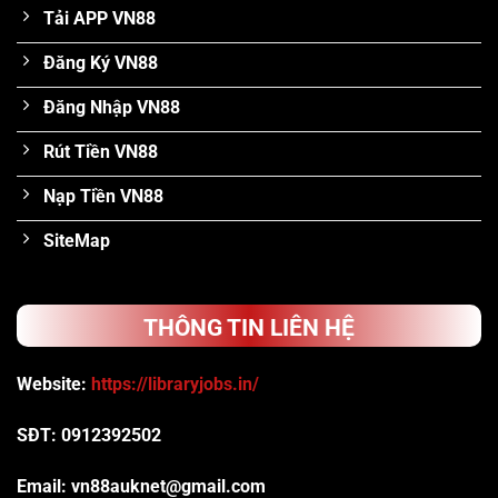
Tải APP VN88
Đăng Ký VN88
Đăng Nhập VN88
Rút Tiền VN88
Nạp Tiền VN88
SiteMap
THÔNG TIN LIÊN HỆ
Website:
https://libraryjobs.in/
SĐT: 0912392502
Email:
vn88auknet@gmail.com