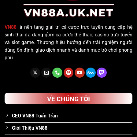
VN88
là nền tảng giải trí cá cược trực tuyến cung cấp hệ
sinh thái đa dạng gồm cá cược thể thao, casino trực tuyến
và slot game. Thương hiệu hướng đến trải nghiệm người
dùng ổn định, giao dịch nhanh và danh mục trò chơi phong
phú.
VỀ CHÚNG TÔI
CEO VN88 Tuấn Trần
Giới Thiệu VN88