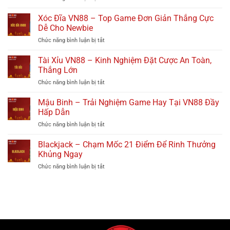
Luật
Xì
Nhật
Cần
Dách
Xóc Đĩa VN88 – Top Game Đơn Giản Thắng Cực
Các
Biết
VN88:
Mẹo
Dễ Cho Newbie
Top
Quét
Chức năng bình luận bị tắt
ở
Game
Sạch
Xóc
Bài
Mọi
Đĩa
Tài Xỉu VN88 – Kinh Nghiệm Đặt Cược An Toàn,
Đổi
Ván
VN88
Thưởng
Thắng Lớn
Bài
–
Cực
Chức năng bình luận bị tắt
ở
Top
Đơn
Tài
Game
Giản
Xỉu
Mậu Binh – Trải Nghiệm Game Hay Tại VN88 Đầy
Đơn
VN88
Giản
Hấp Dẫn
–
Thắng
Chức năng bình luận bị tắt
ở
Kinh
Cực
Mậu
Nghiệm
Dễ
Binh
Blackjack – Chạm Mốc 21 Điểm Để Rinh Thưởng
Đặt
Cho
–
Cược
Khủng Ngay
Newbie
Trải
An
Chức năng bình luận bị tắt
ở
Nghiệm
Toàn,
Blackjack
Game
Thắng
–
Hay
Lớn
Chạm
Tại
Mốc
VN88
21
Đầy
Điểm
Hấp
Để
Dẫn