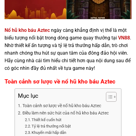
Nổ hũ kho báu Aztec
ngày càng khẳng định vị thế là một
biểu tượng nổi bật trong dòng game quay thưởng tại
VN88
.
Nhờ thiết kế ấn tượng và tỷ lệ trả thưởng hấp dẫn, trò chơi
nhanh chóng thu hút sự quan tâm của đông đảo hội viên.
Hãy cùng nhà cái tìm hiểu chi tiết hơn qua nội dung sau để
có góc nhìn đầy đủ nhất về tựa game này!
Toàn cảnh sơ lược về nổ hũ kho báu Aztec
Mục lục
Toàn cảnh sơ lược về nổ hũ kho báu Aztec
Điều làm nên sức hút của nổ hũ kho báu Aztec
Thiết kế cuốn hút
Tỷ lệ trả thưởng nổi bật
Khuyến mãi hấp dẫn