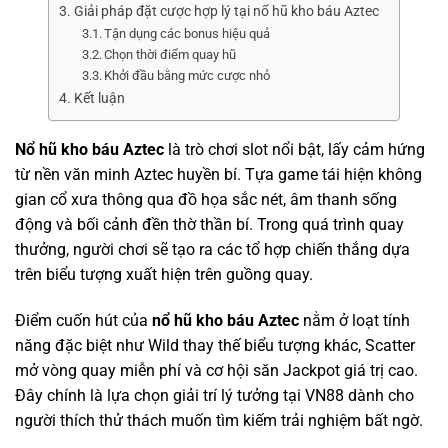
Giải pháp đặt cược hợp lý tại nổ hũ kho báu Aztec
Tận dụng các bonus hiệu quả
Chọn thời điểm quay hũ
Khởi đầu bằng mức cược nhỏ
Kết luận
Nổ hũ kho báu Aztec
là trò chơi slot nổi bật, lấy cảm hứng
từ nền văn minh Aztec huyền bí. Tựa game tái hiện không
gian cổ xưa thông qua đồ họa sắc nét, âm thanh sống
động và bối cảnh đền thờ thần bí. Trong quá trình quay
thưởng, người chơi sẽ tạo ra các tổ hợp chiến thắng dựa
trên biểu tượng xuất hiện trên guồng quay.
Điểm cuốn hút của
nổ hũ kho báu Aztec
nằm ở loạt tính
năng đặc biệt như Wild thay thế biểu tượng khác, Scatter
mở vòng quay miễn phí và cơ hội săn Jackpot giá trị cao.
Đây chính là lựa chọn giải trí lý tưởng tại VN88 dành cho
người thích thử thách muốn tìm kiếm trải nghiệm bất ngờ.