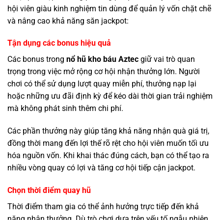
hội viên giàu kinh nghiệm tin dùng để quản lý vốn chặt chẽ
và nâng cao khả năng săn jackpot:
Tận dụng các bonus hiệu quả
Các bonus trong
nổ hũ kho báu Aztec
giữ vai trò quan
trọng trong việc mở rộng cơ hội nhận thưởng lớn. Người
chơi có thể sử dụng lượt quay miễn phí, thưởng nạp lại
hoặc những ưu đãi định kỳ để kéo dài thời gian trải nghiệm
mà không phát sinh thêm chi phí.
Các phần thưởng này giúp tăng khả năng nhận quà giá trị,
đồng thời mang đến lợi thế rõ rệt cho hội viên muốn tối ưu
hóa nguồn vốn. Khi khai thác đúng cách, bạn có thể tạo ra
nhiều vòng quay có lợi và tăng cơ hội tiếp cận jackpot.
Chọn thời điểm quay hũ
Thời điểm tham gia có thể ảnh hưởng trực tiếp đến khả
năng nhận thưởng. Dù trò chơi dựa trên yếu tố ngẫu nhiên,