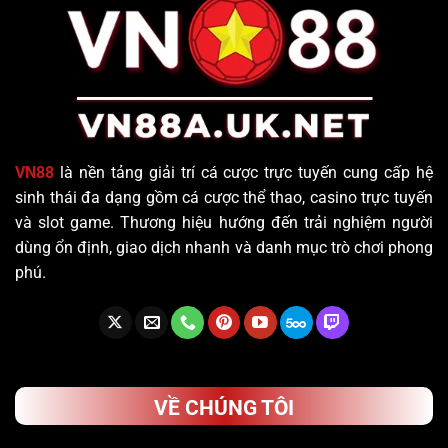
Rinh
Thưởng
Khủng
Ngay
VN88
là nền tảng giải trí cá cược trực tuyến cung cấp hệ
sinh thái đa dạng gồm cá cược thể thao, casino trực tuyến
và slot game. Thương hiệu hướng đến trải nghiệm người
dùng ổn định, giao dịch nhanh và danh mục trò chơi phong
phú.
VỀ CHÚNG TÔI