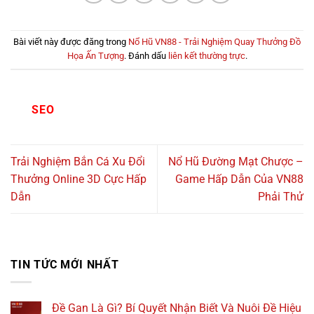
Bài viết này được đăng trong
Nổ Hũ VN88 - Trải Nghiệm Quay Thưởng Đồ
Họa Ấn Tượng
. Đánh dấu
liên kết thường trực
.
SEO
Trải Nghiệm Bắn Cá Xu Đổi
Nổ Hũ Đường Mạt Chược –
Thưởng Online 3D Cực Hấp
Game Hấp Dẫn Của VN88
Dẫn
Phải Thử
TIN TỨC MỚI NHẤT
Đề Gan Là Gì? Bí Quyết Nhận Biết Và Nuôi Đề Hiệu