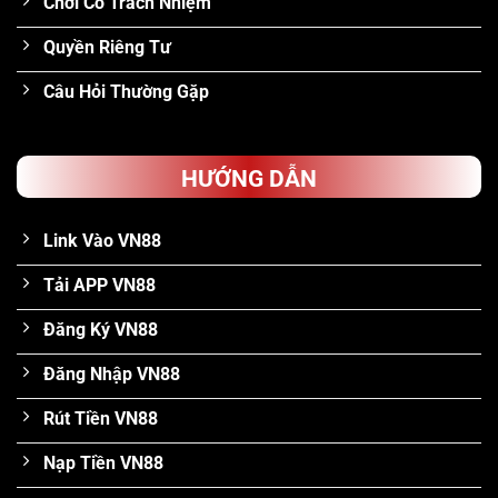
Chơi Có Trách Nhiệm
Quyền Riêng Tư
Câu Hỏi Thường Gặp
HƯỚNG DẪN
Link Vào VN88
Tải APP VN88
Đăng Ký VN88
Đăng Nhập VN88
Rút Tiền VN88
Nạp Tiền VN88