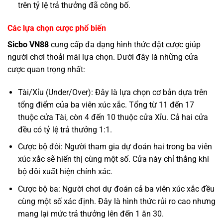
trên tỷ lệ trả thưởng đã công bố.
Các lựa chọn cược phổ biến
Sicbo VN88
cung cấp đa dạng hình thức đặt cược giúp
người chơi thoải mái lựa chọn. Dưới đây là những cửa
cược quan trọng nhất:
Tài/Xỉu (Under/Over): Đây là lựa chọn cơ bản dựa trên
tổng điểm của ba viên xúc xắc. Tổng từ 11 đến 17
thuộc cửa Tài, còn 4 đến 10 thuộc cửa Xỉu. Cả hai cửa
đều có tỷ lệ trả thưởng 1:1.
Cược bộ đôi: Người tham gia dự đoán hai trong ba viên
xúc xắc sẽ hiển thị cùng một số. Cửa này chỉ thắng khi
bộ đôi xuất hiện chính xác.
Cược bộ ba: Người chơi dự đoán cả ba viên xúc xắc đều
cùng một số xác định. Đây là hình thức rủi ro cao nhưng
mang lại mức trả thưởng lên đến 1 ăn 30.