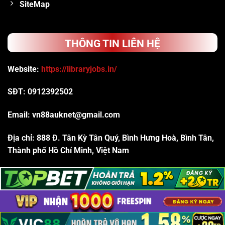
SiteMap
THÔNG TIN LIÊN HỆ
Website:
https://libraryjobs.in/
SĐT: 0912392502
Email:
vn88auknet@gmail.com
Địa chỉ: 888 Đ. Tân Kỳ Tân Quý, Bình Hưng Hoà, Bình Tân,
Thành phố Hồ Chí Minh, Việt Nam
Hashtags:#vn88 #nhacaivn88 #vn88auknet
#nhacaivn88auknet