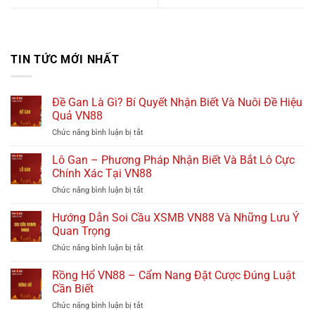
TIN TỨC MỚI NHẤT
Đề Gan Là Gì? Bí Quyết Nhận Biết Và Nuôi Đề Hiệu
Quả VN88
Chức năng bình luận bị tắt
ở
Đề
Gan
Lô Gan – Phương Pháp Nhận Biết Và Bắt Lô Cực
Là
Chính Xác Tại VN88
Gì?
Chức năng bình luận bị tắt
ở
Bí
Lô
Quyết
Gan
Hướng Dẫn Soi Cầu XSMB VN88 Và Những Lưu Ý
Nhận
–
Biết
Quan Trọng
Phương
Và
Chức năng bình luận bị tắt
ở
Pháp
Nuôi
Hướng
Nhận
Đề
Dẫn
Rồng Hổ VN88 – Cẩm Nang Đặt Cược Đúng Luật
Biết
Hiệu
Soi
Và
Cần Biết
Quả
Cầu
Bắt
VN88
Chức năng bình luận bị tắt
ở
XSMB
Lô