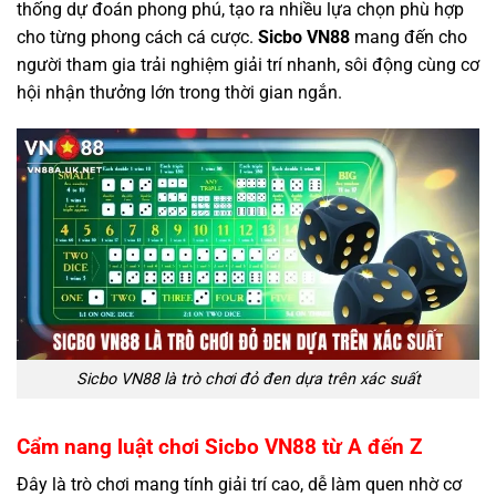
thống dự đoán phong phú, tạo ra nhiều lựa chọn phù hợp
cho từng phong cách cá cược.
Sicbo VN88
mang đến cho
người tham gia trải nghiệm giải trí nhanh, sôi động cùng cơ
hội nhận thưởng lớn trong thời gian ngắn.
Sicbo VN88 là trò chơi đỏ đen dựa trên xác suất
Cẩm nang luật chơi Sicbo VN88 từ A đến Z
Đây là trò chơi mang tính giải trí cao, dễ làm quen nhờ cơ