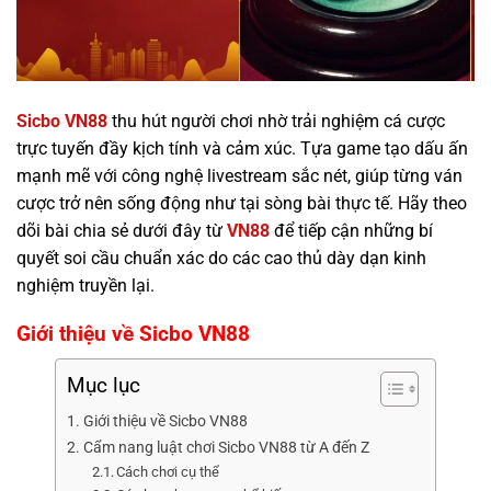
Sicbo VN88
thu hút người chơi nhờ trải nghiệm cá cược
trực tuyến đầy kịch tính và cảm xúc. Tựa game tạo dấu ấn
mạnh mẽ với công nghệ livestream sắc nét, giúp từng ván
cược trở nên sống động như tại sòng bài thực tế. Hãy theo
dõi bài chia sẻ dưới đây từ
VN88
để tiếp cận những bí
quyết soi cầu chuẩn xác do các cao thủ dày dạn kinh
nghiệm truyền lại.
Giới thiệu về Sicbo VN88
Mục lục
Giới thiệu về Sicbo VN88
Cẩm nang luật chơi Sicbo VN88 từ A đến Z
Cách chơi cụ thể